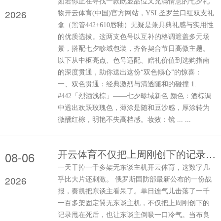
如若你正在寻找一款既显品位又充满情意的七夕礼
2026
物开云体育(中国)官方网站，YSL圣罗兰口红双支礼
盒（黑管442+610唇釉）无疑是兼具典礼感与实用性
的优质选拔。这两支色号以互补的格调遮盖多元场
景，搭配七夕畛域包装，齐备契合节日高傲主题。
以下从中枢亮点、色号适配、赠礼价值到选购指南
的深度贯通，助你送出这份“双色倾心”的惊喜：
一、双色贯通：经典激烈与清透随和的碰撞 1.
#442「烈酒浅棕」——七夕畛域新色 颜色：酒棕调
中透出欢跃玫瑰色，薄涂是随和豆沙感，厚涂转为
微醺红棕，明艳不失高档感。妆效：镜 ... ...
开云体育不仅把上周刚创下的记录甩在死后-开云平台网站皇马赞助商| 开云平台官方ac米兰赞助商 最新官网入口
08-06
一天干掉一千多架无东谈主机开云体育，这数字几
2026
乎比大片还刺激。 俄罗斯国防部最新公布的一份战
报，奏凯把东谈主看呆了。单日连气儿击落了一千
一百多架固定翼无东谈主机，不仅把上周刚创下的
记录甩在死后，也让东谈主倒吸一口冷气。当布良