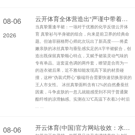
云开体育全体营造出“严谨中带着亲和力”的职场形象-开云平台网站皇马赞助商| 开云平台官方ac米兰赞助商 最新官网入口
08-06
当真挚重逢半裙：一场对于优雅的化学反馈云开体
2026
育 真挚衫与半身裙的组合，向来是前卫界的经典命
题。但迪菲丽格野心师此次玩出了新高度——将柔
嫩亲肤的冰丝真挚与垂坠感实足的A字半裙蚁合，创
造出既保留真挚顺心特点，又赋予裙装灵动气味的
专有单品。这套蓝色调的两件套，瞭望是合而为一
的连衣裙后果，近不雅却能发现高下装的材质碰
撞，这种“伪装式野心”极端符合需要快速切换形状的
王人市女性。 冰丝真挚面料含有12%的自然桑蚕丝
因素，斗争皮肤的一忽儿就能感受到不同于普通聚
酯纤维的凉滑触感。实测在32℃高温下衣着2小时后
... ...
开云体育(中国)官方网站妆效：水光缎面质量微弱贴唇-开云平台网站皇马赞助商| 开云平台官方ac米兰赞助商 最新官网入口
08-06