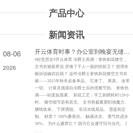
产品中心
新闻资讯
开云体育时事？办公室到晚宴无缝切换-开云平台网站皇马赞助商| 开云平台官方ac米兰赞助商 最新官网入口
08-06
#好意思女#开云体育 冷爵士风潮：拿铁刺花镂空，
2026
文书衣裙新界说 厌倦了千人一面的快前卫？ 想用衣
橱诉说确切自我？ 这件冷爵士拿铁刺花镂空文书衣
裙——2025年秋冬必备单品。 它来了。 果真。 改革
一切。 计算灵感源自冷爵士乐的优雅节拍。 拿铁色
调——轻柔如晨雾。 刺花工艺：手工刺绣耗时120小
时。 镂空细节若有若无。 文书剪裁重塑职场魔力。
腰线收束。 下摆洒脱。 非活水线居品。 需提前定
制。 材质？ 100%桑蚕丝。 触感冰凉。 透气性进步
30%。 为什么遴荐它？ 因为它会通守旧与当代。 2
... ...