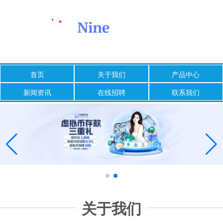
首页
关于我们
产品中心
新闻资讯
在线招聘
联系我们
关于我们