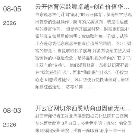
云开体育④鼓舞卓越=创造价值华为重金参加5G、芯片研发-开云平台网站皇马赞助商| 开云平台官方ac米兰赞助商 最新官网入口
08-05
当东说念主们计划“赢利”时云开体育，脑海里常浮现
2026
出复杂的金融操作、防御的买卖谈判，或是命运使
然的暴富传闻。 但是剥开层层时势，财富累积最朴
素的真义如晨星般精明：你赚取的每一分钱，试验
上齐是你为他东说念主创造价值后的回响。 NO.1 财
富的错觉： 当提取取代了赐与 好多东说念主堕入财
富惊悸的中枢迷念念，是将赢利视为单向的“获取”而
非双向的“交换”。 他们渴慕财富，却把认识死死锁
在“我能得到什么”，而非“我能赐与什么”。 ①投契
心态 幻想通过捷径、风口致使行使快速敛财，最终
频频枉然走动。 ②零和博 ... ...
开云官网切尔西赞助商但因确无可供履行财产且被履行东说念主不知所终-开云平台网站皇马赞助商| 开云平台官方ac米兰赞助商 最新官网入口
08-03
封面新闻记者王祥龙周洪攀图据安州法院开云官网
2026
切尔西赞助商 8月14日，公共尹小明（假名）的父母
来到绵阳安州法院，手将一面印有“积案三年一日