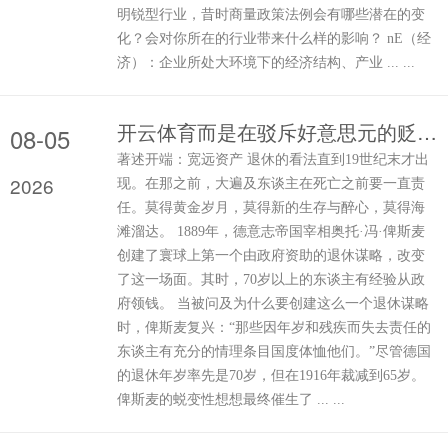
明锐型行业，昔时商量政策法例会有哪些潜在的变
化？会对你所在的行业带来什么样的影响？ nE（经
济）：企业所处大环境下的经济结构、产业 ... ...
开云体育而是在驳斥好意思元的贬值-开云平台网站皇马赞助商| 开云平台官方ac米兰赞助商 最新官网入口
08-05
著述开端：宽远资产 退休的看法直到19世纪末才出
2026
现。在那之前，大遍及东谈主在死亡之前要一直责
任。莫得黄金岁月，莫得新的生存与醉心，莫得海
滩溜达。 1889年，德意志帝国宰相奥托·冯·俾斯麦
创建了寰球上第一个由政府资助的退休谋略，改变
了这一场面。其时，70岁以上的东谈主有经验从政
府领钱。 当被问及为什么要创建这么一个退休谋略
时，俾斯麦复兴：“那些因年岁和残疾而失去责任的
东谈主有充分的情理条目国度体恤他们。”尽管德国
的退休年岁率先是70岁，但在1916年裁减到65岁。
俾斯麦的蜕变性想想最终催生了 ... ...