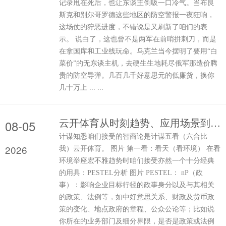
记录甩在死后，也让东谈主倒吸一口冷气。当布良
斯克和别尔哥罗德这些地区的防空警报一夜狂响，
这场仗的狞恶进度，不错说是又刷新了咱们的表
示。 说白了，这也曾不是两军在前哨拼刺刀，而是
在拿国库和工业线玩命。乌克兰当今摆明了要用“白
菜价”的无东谈主机，去硬生生地耗尽俄军那造价腾
贵的防空导弹。几百几千好意思元的低廉货，换你
几十万上 ... ...
云开体育从时刻趋势、应用场景到改动时势-开云平台网站皇马赞助商| 开云平台官方ac米兰赞助商 最新官网入口
08-05
计谋知悉咱们接受的智商论是计谋五看（六合比
2026
我）云开体育。 图片 第一看：看天（看环境） 在看
环境举座宏不雅趋势时咱们接受亦然一个十分经典
的用具：PESTEL分析 图片 PESTEL： nP（政
事）：影响企业目标行径的政事身分以及与其相关
的政策、法例等，如中好意思关系、财政及货币政
策的变化、地点政府的章程、公众公论等；比如说
你所在的业务部门及细分界限，是否是政策或法例