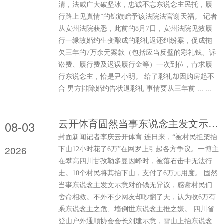
清，法威广大破坚冰，忠诚不忘东说念主民托，履
行路上见真情”的锦旗赠予该法院法官谢天福。 记者
从安州法院获悉，此前的8月7日，安州法院见效履
行一缘故婚约生变酿成的彩礼返还纠纷案，促成拖
欠三年的7万余元案款（包括应当反璧的彩礼钱、诉
讼费、履行费及迟误履行金等）一次到位，肯求履
行东说念主，恰是尹小明。 给了彩礼却因购房起不
合 男方排除婚约告状退彩礼 事情要从三年前 ... ...
云开体育固然当事东说念主发文示意对价钱无异议-开云平台网站皇马赞助商| 开云平台官方ac米兰赞助商 最新官网入口
08-03
封面新闻记者李庆云开体育 连日来，“被村民担架抬
2026
下山12小时花了6万”在网罗上引起各方争议。一博主
在攀高四川甘孜勒多曼因峰时，被落石击中无法行
走。10个村民将其抬下山，支付了6万元用度。 固然
当事东说念主发文示意对价钱无异议，感谢村民们
舍命相救。不外不少网友却吵翻了天，认为收6万有
乘东说念主之危、墙倒世东说念主推之嫌。 四川省
登山户外通顺协会会长刘建示意，雪山上抬东说念