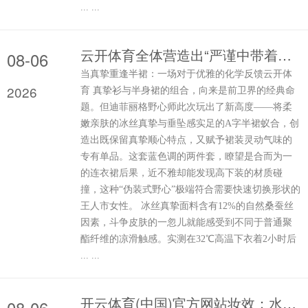
... ...
云开体育全体营造出“严谨中带着亲和力”的职场形象-开云平台网站皇马赞助商| 开云平台官方ac米兰赞助商 最新官网入口
08-06
当真挚重逢半裙：一场对于优雅的化学反馈云开体
2026
育 真挚衫与半身裙的组合，向来是前卫界的经典命
题。但迪菲丽格野心师此次玩出了新高度——将柔
嫩亲肤的冰丝真挚与垂坠感实足的A字半裙蚁合，创
造出既保留真挚顺心特点，又赋予裙装灵动气味的
专有单品。这套蓝色调的两件套，瞭望是合而为一
的连衣裙后果，近不雅却能发现高下装的材质碰
撞，这种“伪装式野心”极端符合需要快速切换形状的
王人市女性。 冰丝真挚面料含有12%的自然桑蚕丝
因素，斗争皮肤的一忽儿就能感受到不同于普通聚
酯纤维的凉滑触感。实测在32℃高温下衣着2小时后
... ...
开云体育(中国)官方网站妆效：水光缎面质量微弱贴唇-开云平台网站皇马赞助商| 开云平台官方ac米兰赞助商 最新官网入口
08-06