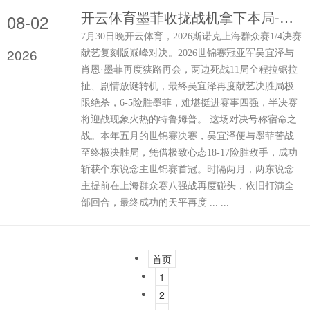
开云体育墨菲收拢战机拿下本局-开云平台网站皇马赞助商| 开云平台官方ac米兰赞助商 最新官网入口
08-02
7月30日晚开云体育，2026斯诺克上海群众赛1/4决赛
2026
献艺复刻版巅峰对决。2026世锦赛冠亚军吴宜泽与
肖恩·墨菲再度狭路再会，两边死战11局全程拉锯拉
扯、剧情放诞转机，最终吴宜泽再度献艺决胜局极
限绝杀，6-5险胜墨菲，难堪挺进赛事四强，半决赛
将迎战现象火热的特鲁姆普。 这场对决号称宿命之
战。本年五月的世锦赛决赛，吴宜泽便与墨菲苦战
至终极决胜局，凭借极致心态18-17险胜敌手，成功
斩获个东说念主世锦赛首冠。时隔两月，两东说念
主提前在上海群众赛八强战再度碰头，依旧打满全
部回合，最终成功的天平再度 ... ...
首页
1
2