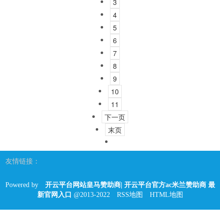
3
4
5
6
7
8
9
10
11
下一页
末页
友情链接：
Powered by
开云平台网站皇马赞助商| 开云平台官方ac米兰赞助商 最
新官网入口
@2013-2022
RSS地图
HTML地图