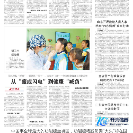
中国事全球最大的功能糖坐褥国，功能糖糟践阛阓“大头”却在国