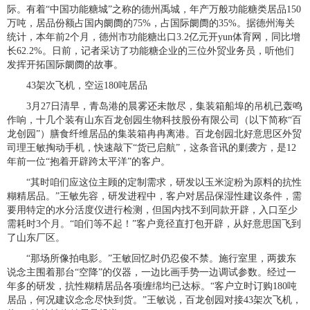
际。有着“中国功能糖城”之称的德州禹城，年产万般功能糖类居品150
万吨，居品份额占国内阛阓的75%，占国际阛阓的35%。据德州海关
统计，本年前2个月，德州市功能糖出口3.2亿元开yun体育网，同比增
长62.2%。日前，记者采访了功能糖企业的三位外贸业务员，听他们
发挥开拓国际阛阓的故事。
43架次飞机，空运180吨居品
3月27日清早，青岛港的晨雾还未散尽，集装箱船埠的吊机已轰鸣
作响，十几个装有山东百龙创园生物科技股份有限公司（以下简称“百
龙创园”）膳食纤维居品的集装箱冉冉离港。百龙创园北好意思区外贸
司理王敏掏动手机，快速敲下“货已启航”，这条音讯的剿袭方，是12
年前一位“抱着开辟跨太平洋”的客户。
“其时咱们应这位主顾的定制需求，研发以玉米淀粉为原料的抗性
糊精居品。”王敏先容，研发进程中，客户对居品保湿性建议条件，需
要用特定的水分活度仪进行检测，但国内找不到同款开辟，入口至少
需耗时3个月。“咱们等不起！”客户竟径直打包开辟，从好意思国飞到
了山东厂区。
“那场所像拍电影。”王敏回忆时仍忍俊不禁。施行室里，两拨东
说念主围着那台“空降”的仪器，一边比画手势一边调试参数。经过一
年多的研发，抗性糊精居品各项缠绵均已达标。“客户立时订购180吨
居品，何况建议念念尽快到货。”王敏说，百龙创园对接43架次飞机，