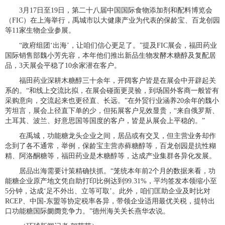
3月17日至19日，第二十八届中国国际食物添加剂和配料博览会
（FIC）在上海举行，禹城市以大健康产业为代表的保龄宝、百龙创园
等11家生物企业参展。
“政府组团‘出海’，让咱们信心更足了。”提及FIC展会，福田药业
国际销售部魏小芳先容，本年他们推出新品生物发酵木糖醇及复配居
品，3天展会平稳了10余家潜在客户。
福田药业深耕木糖醇三十余年，开阔客户皆是在展会中开辟起关
系的。“和线上交流比拟，在展会碰面更灵验，到场国外客商一般皆有
采购意向，交流起来也更径直、长远。”在外贸行业涵养20余年的魏小
芳坦言，展会上径直下单的少，但拓展客户见效显贵，“来自俄罗斯、
土耳其、波兰、好意思国等国度的客户，皆是从展会上平稳的。”
在禹城，功能糖龙头企业之间，居品或有交叉，但主营业务却作
念到了各不通常，举例，保龄宝主营赤藓糖醇等，百龙创园是抗性糊
精、阿洛酮糖等，福田药业是木糖醇等，达成产业集群各异化发展。
居品出海需要计策精确扶抓。“笼统本年前2个月的数据来看，功
能糖企业原产地文凭自助打印比例达到99.31%，平均签发本领缩小至
5分钟，达成‘足不外出、立等可取’。此外，咱们匡助企业及时比对
RCEP、中国-东盟等协定税率各异，带领企业适用最优关税，提特出
口功能糖国际阛阓竞争力。”德州海关关长燕华农说。