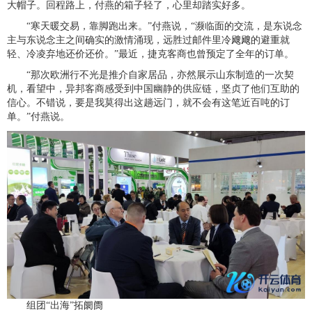
大帽子。回程路上，付燕的箱子轻了，心里却踏实好多。
“寒天暖交易，靠脚跑出来。”付燕说，“濒临面的交流，是东说念
主与东说念主之间确实的激情涌现，远胜过邮件里冷飕飕的避重就
轻、冷凌弃地还价还价。”最近，捷克客商也曾预定了全年的订单。
“那次欧洲行不光是推介自家居品，亦然展示山东制造的一次契
机，看望中，异邦客商感受到中国幽静的供应链，坚贞了他们互助的
信心。不错说，要是我莫得出这趟远门，就不会有这笔近百吨的订
单。”付燕说。
组团“出海”拓阛阓