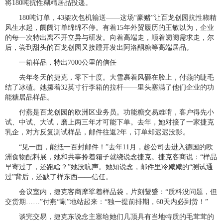
将180吨抗性糊精居品投递。
180吨订单，43架次包机输送——这场“豪赌”让百龙创园抗性糊精
风生水起，阛阓订单绵绵不停。有着15年外贸履历的王敏以为，企业
的每一次特出离不开立异与研发。向着高端走，顺着阛阓需求走，尔
后，尝到甜头的百龙创园又接踵开发出阿洛酮糖等高端居品。
一箱样品，特出7000公里的信任
去年冬天的捷克，零下十度。大雪裹着风砸在脸上，付燕的睫毛
结了冰碴。她攥着32英寸行李箱的拉杆——里头塞满了他们企业的功
能糖居品样品。
付燕是百龙创园的欧洲区业务员。功能糖交易难啃，客户得先小
试、中试、大试，磨上两三年才可能下单。去年，她对接了一家捷克
乳企，对方反复测试样品，邮件往返2年，订单却迟迟没影。
“见一面，能抵一百封邮件！”去年11月，趁公司去进入德国的欧
洲食物配料展，她和共事拎着箱子就绕说念捷克。捷克客商说：“样品
早寄过了，还跑啥？”她没吭声。她知说念，邮件里冷飕飕的“测试通
过”背后，还缺了样东西——信任。
会议室内，捷克客商摩挲着样品袋，片刻颦蹙：“质料没问题，但
交货期……”付燕“唰”地站起来：“独一提前排期，60天内必到货！”
谈完交易，捷克东说念主塞给她们几顶具有当地特质的毛茸茸的