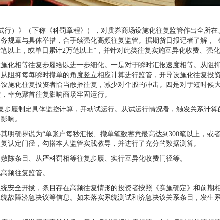
行）》（下称《科罚章程》），对质券商场设施化往复监管作出全所在、
务规章与具体举措，合手续强化高频往复监管。据期货日报记者了解，《实
0笔以上，或单日累计2万笔以上”，并针对此类往复实施互异化收费、强
化相等往复步履给以进一步细化。一是对于瞬时汇报速度相等。从阻抑
。从阻抑每每瞬时撤单的角度竖立相应计算进行监管，开导设施化往复投
导设施化往复投资者恰当散播往复，减少对个股的冲击。四是对于短时候
控，幸免聚首往复影响商场牢固运行。
复步履制定具体监控计算，开动试运行。从试运行情况看，触发关系计算
到影响。
确界说为“单账户每秒汇报、撤单笔数蓄意最高达到300笔以上，或者单账
往复认定门径，勾搭本人监管实践教导，并进行了充分的数据测算。
敷陈条目、从严科罚相等往复步履、实行互异化收费门径等。
高频往复监管。
安全开拔，条目存在高频往复情形的投资者按照《实施确定》和前期相
系统故障济急决议等信息。如未落实系统测试和济急决议关系条目，发生