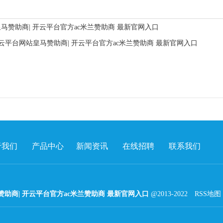
站皇马赞助商| 开云平台官方ac米兰赞助商 最新官网入口
云平台网站皇马赞助商| 开云平台官方ac米兰赞助商 最新官网入口
于我们
产品中心
新闻资讯
在线招聘
联系我们
助商| 开云平台官方ac米兰赞助商 最新官网入口
@2013-2022
RSS地图