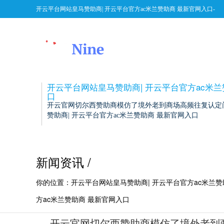
开云平台网站皇马赞助商| 开云平台官方ac米兰赞助商 最新官网入口-
开云官网切尔西赞助商模仿了境外老到商场高频往复认定门径-开云
平台网站皇马赞助商| 开云平台官方ac米兰赞助商 最新官网入口
开云平台网站皇马赞助商| 开云平台官方ac米兰
口
开云官网切尔西赞助商模仿了境外老到商场高频往复认定
赞助商| 开云平台官方ac米兰赞助商 最新官网入口
新闻资讯 /
你的位置：
开云平台网站皇马赞助商| 开云平台官方ac米兰赞
方ac米兰赞助商 最新官网入口
开云官网切尔西赞助商模仿了境外老到商