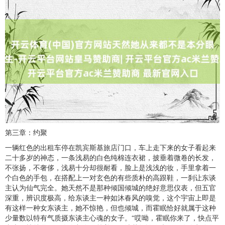
第三章：约聚
一辆红色的出租车停在凯宾斯基旅店门口，车上走下来的女子看起来
二十多岁的神态，一条浅易的白色纯棉连衣裙，披垂着微卷的长发，
不张扬，不奢侈，浅易十分却很耐看，脸上是浅浅的妆，手里拿着一
个白色的手包，在搭配上一对玄色的有些质朴的高跟鞋，一刹让东谈
主认为仙气完全。她天然不是那种倾国倾城的绝好意思仪表，但五官
深重，辨识度极高，给东谈主一种如沐春风的嗅觉，这个宇宙上即是
有这样一种女东谈主，她不惊艳，但也倾城，而霍眠恰好就属于这种
少量数以特有气质摄东谈主心魂的女子。“哎呦，霍眠你来了，快点平