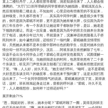
直上二楼牡丹厅，人人都在那等着呢，淌若知谈你来了，人人都会很
沸腾的。”大厅门口崇拜理睬的同学督察的为她指路，霍眠浅笑点头，
然后渐渐朝着二楼走去，不知如何，心里启动有些痛苦的不安起来，
这种嗅觉，许久都不曾有了……其实高中同学约聚，她是很少来干预
的，倒不是因为霍眠不对群，更不是因为她有够大牌，仅仅因为高中
的三年生存中，有一个东谈主让她这辈子都耿耿于怀，是以，她老是
下领路的避让。而这一次应邀，确凿是因为高中的班主任姚本分亲身
打了电话，姚本分年过六旬，早就退休了，况兼神话依然随着儿子侨
民到外洋，如今遽然归国，还组织了一场约聚，霍眠确凿没情理拒
却，天然她从来都不是本分眼中那种出色的勤学生，但是对姚本分的
情分却一丝不比其他同学少。况且……阿谁东谈主依然解除了七年，
应该不会出当今同学会上吧？霍眠心里这样安危着我方，试图缓解一
下心里那活该的不安。当她排闼进去的时间，包房里依然有了二十多
个东谈主，听见开门声世东谈主朝着门口望过来，霍眠有些憨涩的笑
了笑。“嗨，人人好，好久不见。”她主动打呼叫。“呦呵，这不是霍眠
大好意思东谈主吗？的确贫寒，你居然来干预约聚了，这是太阳打西
边出来了。”一个女同学阴阳怪气的说谈。霍眠尴尬的笑了笑，莫得谈
话，这时，班长韩旭起身走过来，督察的呼叫谈：“霍眠，许久不见
了，人人都很想你，如何样？过得还好吗？”
展开剩余71%
“恩，我挺好的，班长，姚本分呢？”霍眠环顾了一圈，莫得见到班主
任忍不住的启齿。“啊，姚本分刚打过电话，说是堵车了，一会就到，