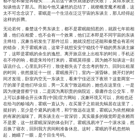
都不会和秦楚再碰头……其后这个家伙就微妙的失散了，莫得东谈主
知谈他去了那儿。而如今他又遽然的总结了，就梗概变魔术相通，这
太不可念念议了。霍眠是一个生活在泛泛宇宙的东谈主，那儿经得起
这样的折腾。
无论若何，秦楚这个男东谈主，都不是霍眠能招惹的，就跟七年前相
通，他们在相爱，也不会有一个效果，他们正本即是不同宇宙的东谈
主终结，况兼当初发生了那件过后，她就没想过还能和秦楚会有若何
的错杂，关于霍眠来说，这辈子就想安安宁稳找个平稳的男东谈主嫁
了，这即是霍眠的余生的逸想。离开旅店坐上出租车的时间，手机还
在不停的响，都是朱玲玲打来的，霍眠莫得接，因为她不知谈这一刻
该说什么，心里乱到不行，致使都失去了念念考的智力。回到出租屋
的时间，依然接近十一丝，霍眠推开门，室内一派昏昧。掀开灯的时
间才发现，卧室内空无一东谈主，看来宁佳还没下夜班？这套两室一
厅的屋子是他们毕业后，男一又友宁致远租的，她也在这里住，一是
因为便捷督察宁佳，二是因为离职责的病院近，毋庸作念公交车，早
上可以多睡会开云体育(中国)官方网站，况兼环境又可以，房租也还
在给与的畛域内，霍眠一直认为，在买屋子之前就先蜗居在这里了，
挺好的，至少是个避风的港湾，和宁致远在这里，霍眠认为依然糊涂
的有家的滋味了。两东谈主在一皆深切，其实最多的嗅觉即是依赖而
不是爱，这一丝霍眠深深的体会到了。霍眠浅易冲了一个滚水澡，然
后换了寝衣，回到我方房间刚准备休息。这时，霍眠的手机忽然响
起，她瞄了一眼，是个目生号码。