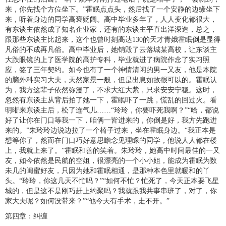
来，你先找个方位坐下。”霍眠点点头，然后找了一个安静的边缘坐下
来，听着身边的同学高褒贬阔。高中毕业多年了，人人变化都很大，
有东谈主依然成了知名企业家，还有的东谈主平直出洋深造，总之，
跟那些东谈主比起来，这个也曾时刻高达130的天才青娥霍眠倒是显得
凡俗的不成再凡俗。高中毕业后，她销毁了云落城某高校，让东谈主
大跌眼镜的上了医学院的高护专科，毕业就进了病院作念了实习照
应，签了三年契约。如今也有了一个神情清闲的男一又友，他是本院
的脑外科实习大夫，天然家景一般，但是出息如故很可以的。霍眠认
为，我方这辈子依然弥漫了，不求大红大紫，只求安安宁稳。这时，
忽然有东谈主从背后拍了她一下，霍眠吓了一跳，慌乱的回过火。看
明晰来东谈主后，松了连气儿……“玲玲，你要吓死我啊？”“哈，都说
好了让你在门口等我一下，咱俩一皆进来的，你倒是好，我方先跑进
来的。”朱玲玲边说边拉了一个椅子过来，坐在霍眠身边。“我正本是
想等你了，然而在门口巧好意思瞻念见理睬的同学，他说人人都在楼
上，我就上来了。”霍眠和善的笑着。朱玲玲，她高中时间最佳的一又
友，如今依然是民航的空姐，很漂亮的一个小小姐，能成为霍眠为数
未几的闺蜜好友，只因为她和霍眠相通，是那种本色里就暖和的丫
头。“玲玲，你这几天不忙吗？”“如何不忙？忙死了，今天正本要飞星
城的，但是这不是刚巧赶上约聚吗？我就跟我共事串班了，对了，你
家大夫呢？如何没带来？”“他今天有手术，走不开。”
第四章：纠缠