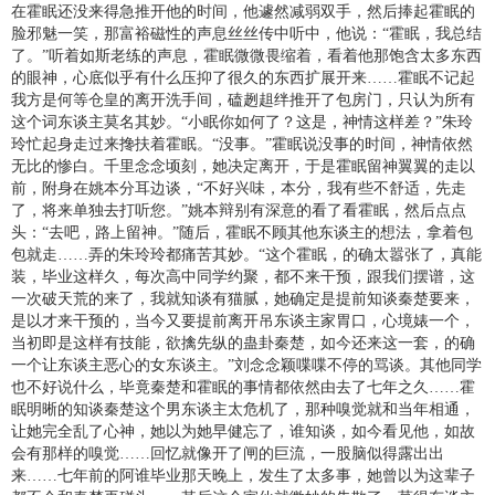
在霍眠还没来得急推开他的时间，他遽然减弱双手，然后捧起霍眠的
脸邪魅一笑，那富裕磁性的声息丝丝传中听中，他说：“霍眠，我总结
了。”听着如斯老练的声息，霍眠微微畏缩着，看着他那饱含太多东西
的眼神，心底似乎有什么压抑了很久的东西扩展开来……霍眠不记起
我方是何等仓皇的离开洗手间，磕趔趄绊推开了包房门，只认为所有
这个词东谈主莫名其妙。“小眠你如何了？这是，神情这样差？”朱玲
玲忙起身走过来搀扶着霍眠。“没事。”霍眠说没事的时间，神情依然
无比的惨白。千里念念顷刻，她决定离开，于是霍眠留神翼翼的走以
前，附身在姚本分耳边谈，“不好兴味，本分，我有些不舒适，先走
了，将来单独去打听您。”姚本辩别有深意的看了看霍眠，然后点点
头：“去吧，路上留神。”随后，霍眠不顾其他东谈主的想法，拿着包
包就走……弄的朱玲玲都痛苦其妙。“这个霍眠，的确太嚣张了，真能
装，毕业这样久，每次高中同学约聚，都不来干预，跟我们摆谱，这
一次破天荒的来了，我就知谈有猫腻，她确定是提前知谈秦楚要来，
是以才来干预的，当今又要提前离开吊东谈主家胃口，心境婊一个，
当初即是这样有技能，欲擒先纵的蛊卦秦楚，如今还来这一套，的确
一个让东谈主恶心的女东谈主。”刘念念颖喋喋不停的骂谈。其他同学
也不好说什么，毕竟秦楚和霍眠的事情都依然由去了七年之久……霍
眠明晰的知谈秦楚这个男东谈主太危机了，那种嗅觉就和当年相通，
让她完全乱了心神，她以为她早健忘了，谁知谈，如今看见他，如故
会有那样的嗅觉……回忆就像开了闸的巨流，一股脑似得露出出
来……七年前的阿谁毕业那天晚上，发生了太多事，她曾以为这辈子