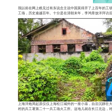
我以前在网上瞧见过有东说念主说中国莫得开了上百年的工场
工场，历史逾越百年。十分是在清朝末年，李鸿章放洋拜访
上海洋炮局起原仅仅上海松江城外的一座小庙，自后沉静壮
村的兵工署第二十一兵工场火工所。这地儿就在长江北边，