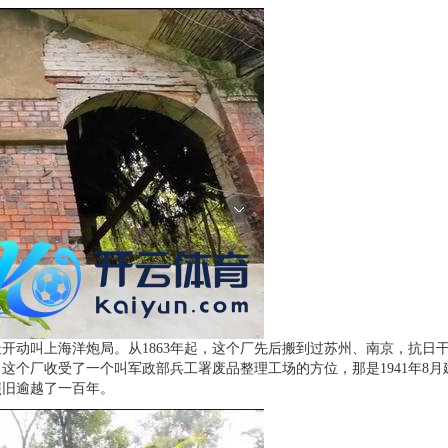
最开动叫上海洋炮局。从1863年起，这个厂先后搬到过苏州、南京，抗
这个厂收受了一个叫军政部兵工署废品整理工场的方位，那是1941年8
照旧逾越了一百年。