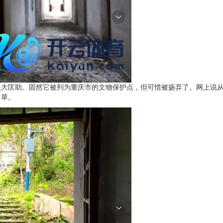
大匡助。固然它被列为重庆市的文物保护点，但可惜被扬弃了。网上说从2
了草。