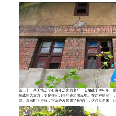
第二十一兵工场是个有百年历史的老厂，它始建于1862年，
抗战的大后方，更是弹药刀兵的蹙迫供应地。在这种情况下，
弹。跟着时间推移，它沉静发展成了长安厂，这通盘走来，