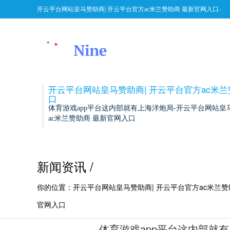
开云平台网站皇马赞助商| 开云平台官方ac米兰赞助商 最新官网入口-
体育游戏app平台这内部就有上海洋炮局-开云平台网站皇马赞助商|
开云平台官方ac米兰赞助商 最新官网入口
开云平台网站皇马赞助商| 开云平台官方ac米兰
口
体育游戏app平台这内部就有上海洋炮局-开云平台网站皇
ac米兰赞助商 最新官网入口
新闻资讯 /
你的位置：
开云平台网站皇马赞助商| 开云平台官方ac米兰赞
官网入口
体育游戏app平台这内部就有