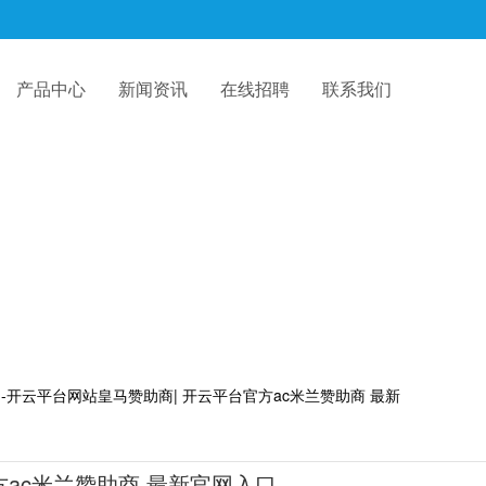
产品中心
新闻资讯
在线招聘
联系我们
-开云平台网站皇马赞助商| 开云平台官方ac米兰赞助商 最新
方ac米兰赞助商 最新官网入口