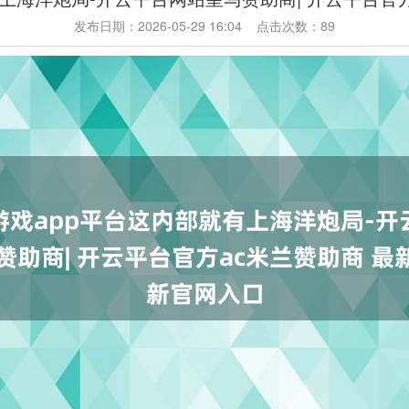
发布日期：2026-05-29 16:04 点击次数：89