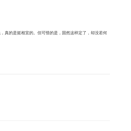
元，真的是挺相宜的。但可惜的是，固然这样定了，却没若何