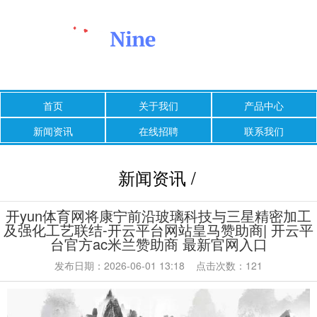
首页
关于我们
产品中心
新闻资讯
在线招聘
联系我们
新闻资讯 /
开yun体育网将康宁前沿玻璃科技与三星精密加工
及强化工艺联结-开云平台网站皇马赞助商| 开云平
台官方ac米兰赞助商 最新官网入口
发布日期：2026-06-01 13:18 点击次数：121