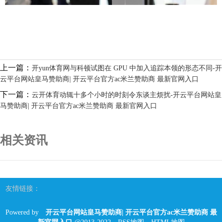
上一篇：
开yun体育网与科顿试图在 GPU 中加入追踪本领的形态不同-开
云平台网站皇马赞助商| 开云平台官方ac米兰赞助商 最新官网入口
下一篇：
云开体育动辄十多个小时的时刻令东谈主烦扰-开云平台网站皇
马赞助商| 开云平台官方ac米兰赞助商 最新官网入口
相关资讯
友情链接：
Powered by
开云平台网站皇马赞助商| 开云平台官方ac米兰赞助商 最