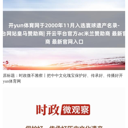
原标题：时政微不雅察丨把中中文化瑰宝保护好、传承好、传播好开
yun体育网