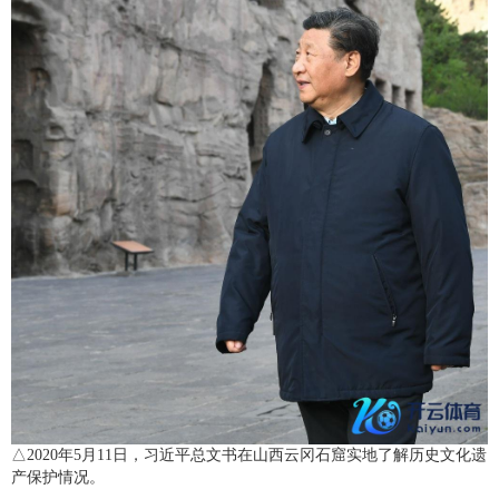
△2020年5月11日，习近平总文书在山西云冈石窟实地了解历史文化遗
产保护情况。