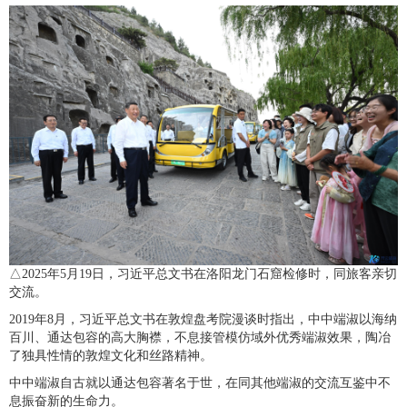
△2025年5月19日，习近平总文书在洛阳龙门石窟检修时，同旅客亲切
交流。
2019年8月，习近平总文书在敦煌盘考院漫谈时指出，中中端淑以海纳
百川、通达包容的高大胸襟，不息接管模仿域外优秀端淑效果，陶冶
了独具性情的敦煌文化和丝路精神。
中中端淑自古就以通达包容著名于世，在同其他端淑的交流互鉴中不
息振奋新的生命力。