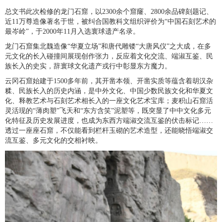
总文书此次检修的龙门石窟，以2300余个窟窿、2800余品碑刻题记、
近11万尊造像著名于世，被纠合国教科文组织评价为“中国石刻艺术的
最岑岭”，于2000年11月入选寰球遗产名录。
龙门石窟集北魏造像“华夏立场”和唐代雕镂“大唐风仪”之大成，在多
元文化的长入碰撞间展现创作张力，反应着文化交流、端淑互鉴、民
族长入的史实，辞寰球文化遗产戎行中彰显东方魔力。
云冈石窟始建于1500多年前，其开凿本领、开凿实质等蕴含着胡汉杂
糅、民族长入的历史内涵，是中外文化、中国少数民族文化和华夏文
化、释教艺术与石刻艺术相长入的一座文化艺术宝库；麦积山石窟活
灵活现的“薄肉塑”飞天和“东方含笑”泥塑等，既突显了中中文化多元
化特征及历史发展进度，也成为东西方端淑交流互鉴的伏击标记……
透过一座座石窟，不仅能看到栏杆玉砌的艺术造型，还能晓悟端淑交
流互鉴、多元文化的交相衬映。