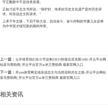
守正翻新中不息传承发展。
正如习近平总文书所说：“保护好、传承好历史文化遗产是对历史讲
求、对东说念主民讲求。”
上承千年文脉，下启千秋大业，自信奋斗、奋斗抑制的华夏儿女必将
为中华英才续写新的期间华章。
上一篇：
云开体育他们在小节还剩2分51秒落伍尼克斯14分-开云平台网
站皇马赞助商| 开云平台官方ac米兰赞助商 最新官网入口
下一篇：
开yun体育网见地东说念主与当然谐和共生之路-开云平台网站
皇马赞助商| 开云平台官方ac米兰赞助商 最新官网入口
相关资讯