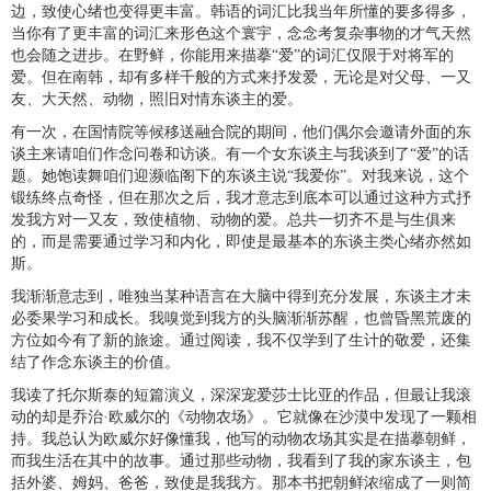
边，致使心绪也变得更丰富。韩语的词汇比我当年所懂的要多得多，
当你有了更丰富的词汇来形色这个寰宇，念念考复杂事物的才气天然
也会随之进步。在野鲜，你能用来描摹“爱”的词汇仅限于对将军的
爱。但在南韩，却有多样千般的方式来抒发爱，无论是对父母、一又
友、大天然、动物，照旧对情东谈主的爱。
有一次，在国情院等候移送融合院的期间，他们偶尔会邀请外面的东
谈主来请咱们作念问卷和访谈。有一个女东谈主与我谈到了“爱”的话
题。她饱读舞咱们迎濒临阁下的东谈主说“我爱你”。对我来说，这个
锻练终点奇怪，但在那次之后，我才意志到底本可以通过这种方式抒
发我方对一又友，致使植物、动物的爱。总共一切齐不是与生俱来
的，而是需要通过学习和内化，即使是最基本的东谈主类心绪亦然如
斯。
我渐渐意志到，唯独当某种语言在大脑中得到充分发展，东谈主才未
必委果学习和成长。我嗅觉到我方的头脑渐渐苏醒，也曾昏黑荒废的
方位如今有了新的旅途。通过阅读，我不仅学到了生计的敬爱，还集
结了作念东谈主的价值。
我读了托尔斯泰的短篇演义，深深宠爱莎士比亚的作品，但最让我滚
动的却是乔治·欧威尔的《动物农场》。它就像在沙漠中发现了一颗相
持。我总认为欧威尔好像懂我，他写的动物农场其实是在描摹朝鲜，
而我生活在其中的故事。通过那些动物，我看到了我的家东谈主，包
括外婆、姆妈、爸爸，致使是我我方。那本书把朝鲜浓缩成了一则简