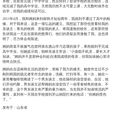
养校，在那里完成了中学学业，然后转到了欲望学校的首尔校区，连
续完成了我的高中学业。天然我仍然不太可爱上课，大无数时候齐在
自学，但我的成绩却还可以。
2011年4月，我和姆妈来到南韩才短短两年，我就到手通过了高中的检
修。对于我来说，这是一项弘远的建立。我想起了那些也曾看轻我的
东谈主：青岛的牧师、质疑我的差人、将我遣散的校长，还有那些曾
告诉我这一天近在面前的憨厚们。他们的质疑反而激勉了我。这也讲
明了，尽力终会有陈述。
姆妈简直不敢服气也曾阿谁在惠山学习迟缓的孩子，果然能到手完成
高中学业。但她提示我，朝鲜东谈主常说：“小孩聪不机灵，要长大才
知谈。”姆妈并不是那种会到处自满我成绩的母亲，但我知谈她心里详
情终点快活。
姆妈在合适南韩生活的进程中，资格了我方的难关。她曾作念过不少
刚到韩国的脱北者常作念的使命，洗碗、打扫等等。有一次，她在一
家简餐咖啡馆阐述了一个男东谈主，他在隔邻的澡堂使命。自后，他
们开动约聚，男东谈主还帮姆妈在澡堂找了一份零食销售的使命。不
幸的是，这个男东谈主有严重的暴力倾向。当先我并不知谈情况的严
重性，直到有一天我在学校接到牙山病院打来的电话：“你姆妈受伤
了。”
发布于：山东省