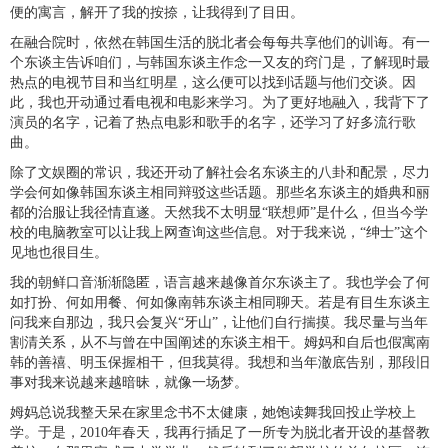
便的寓言，解开了我的按捺，让我得到了目田。
在融合院时，依然在韩国生活的脱北者会每每共享他们的训诲。有一
个东谈主告诉咱们，与韩国东谈主作念一又友的窍门是，了解现时最
热点的电视节目和当红明星，这么便可以找到话题与他们交谈。因
此，我也开动通过看电视和电影来学习。为了更好地融入，我背下了
演员的名字，记着了热点电影和歌手的名字，还学习了好多流行歌
曲。
除了文娱圈的常识，我还开动了解社会名东谈主的八卦和配景，尽力
学会何如像韩国东谈主相同辩驳这些话题。那些名东谈主的婚典和丽
都的治服让我径情直遂。天然我不太明显“联想师”是什么，但当今学
校的电脑教室可以让我上网查询这些信息。对于我来说，“绅士”这个
见地也很目生。
我的朝鲜口音渐渐隐匿，语言越来越像首尔东谈主了。我也学会了何
如打扮、何如用餐、何如像南韩东谈主相同聊天。若是有目生东谈主
问我来自那边，我只会复兴“牙山”，让他们自行揣摸。我尽量与当年
割清关系，从不与曾在中国阐述的东谈主相干。姆妈和自后也假寓南
韩的善禧、明玉保握相干，但我莫得。我想和当年澈底告别，那段旧
事对我来说越来越暗昧，就像一场梦。
姆妈总说我整天呆在家里念书不太健康，她饱读舞我回投止学校上
学。于是，2010年春天，我再行插足了一所专为脱北者开设的基督教