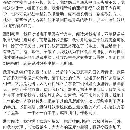
在欲望学校的日子不长。其实，我姆妈11月底从中国转头后不久，我
就决定休学，搬回了公寓。我发现学校的课程莫得什么骨子内容可
学，也不可爱那些罕见的教堂活动，更不擅长装出一副虔敬的方式。
此外，有些传谈的内容让我不禁回忆起青岛的牧师，那些话语让我认
为我方深陷罪责。
回到家里，我开动澈底千里浸在竹帛中。阅读对我来说，不单是是获
取常识或消磨时候，而是生计的需要。我每月唯独三十好意思金可以
用，除了每每支出，剩下的钱简直敷裕花在了书本上。有些是新书，
有些是二手翰。即便肚子饿了，我也认为书比食品更迫切。直到自后
我才知谈南韩的全球藏书楼，精致起来果然有些难以置信，但咱们刚
到南韩时，真是是对好多事情一无所知。
我开动从朝鲜语的童书读起，然后转向先容寰宇列国的丹青书。我买
了好多对于希腊罗马传奇、寰宇历史的竹帛，也读了林肯和罗斯福的
列传。终点是列传，因为它们线路了东谈主们何如克服坚苦、糟蹋偏
见，最终到手的故事。这让我服气，即使没东谈主服气我，致使我我
方齐开动怀疑我方，我依然未必走出窘境。接下来的18个月，我把十
二年的教学齐弥补转头，报读了其他几所颠倒学校，最终拿到了高中
的学历。尽管如斯，进修对我来说依然是最灵验的方式，我给我方定
下了盘算——一年读一百本书，成果我到手作念到了。
通过阅读，我填满了我方的脑袋，把过往的凄惨挂念暂时关在门外。
但我也发现，书读得越多，念念考的深度也越强，眼界变得愈加无