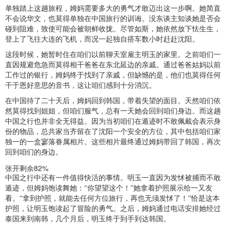
单独踏上这趟旅程，姆妈需要多大的勇气才敢迈出这一步啊。她简直
不会说华文，也莫得单独在中国旅行的训诲。没东谈主知谈她是否会
碰到阻难，致使可能会被朝鲜收拢。尽管如斯，她依然放下怯生生，
登上了飞往大连的飞机，而况一起独自搭车数小时赶赴沈阳。
这段时候，她暂时住在咱们以前聊天室雇主明玉的家里。之前咱们一
直因规避危急而莫得相干爸爸在东北延边的亲戚。通过爸爸姑妈以前
工作过的银行，姆妈终于找到了亲戚，但缺憾的是，他们也莫得任何
干于恩好意思的音书，这让咱们感到十分消沉。
在中国待了二十天后，姆妈回到韩国，带着失望的面目。天然咱们依
然莫得找到姐姐，但咱们服气，总有一天她会回到咱们身边。而这趟
中国之行也并非全无得益。因为当初咱们在遁迹时不敢佩戴会表示身
份的物品，总共家当齐留在了沈阳一个安全的方位，其中包括咱们家
独一的一盒寥落眷属相片。这些相片最终通过姆妈带回了韩国，再次
回到咱们的身边。
张开剩余82%
中国之行中还有一件值得快活的事情。明玉一直因为发怵被捕而不敢
遁迹，但姆妈饱读舞她：“你望望这个！”她拿着护照展示给一又友
看。“拿到护照，就能去任何方位旅行，再也无须发怵了！”恰是这本
护照，让明玉饱读起了冒险的勇气。之后，姆妈通过电话安排她经过
泰国来到南韩，几个月后，明玉终于到手到达韩国。