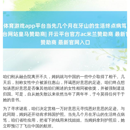
咱们刚从融合院离开不久，姆妈就与中国的一些中介取得了相干。几
天后，别称女性中介被派往惠山，拜谒恩好意思的足迹。咱们终点想
知谈恩好意思是否像其他咱们阐述的女性相同被收拢，并被强制遣送
归国。可是，自从她失散以来依然当年了两年半，于今莫得任何干于
她的音书。
为了寻求谜底，咱们决定赏格一万好意思元寻找恩好意思的足迹。与
此同期，姆妈还开动肯求韩国护照。当先几个月在牙山的生活终点病
笃，咱们省吃俭用，把省下的钱用来找姐姐。当姆妈拿到护照后，她
立即预订了飞往中国的航班。