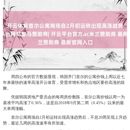
周四公布的官方数据显现，韩国齐门首尔的公寓价钱上周以近七
年来最快的速率高涨开云体育，受需求增长和热点地区要价高涨的鼓
舞。
凭据韩国房地产委员会的每周房价敷陈，首尔公寓价钱以周一为
基准平均高涨了0.36%，这是自2018年9月第二周（0.45%）以来的最
大单周涨幅。
首尔公寓商场自2月初运转出现高涨趋势后，不息20周呈现上升趋
势，最近几周的高涨速率有所加速。