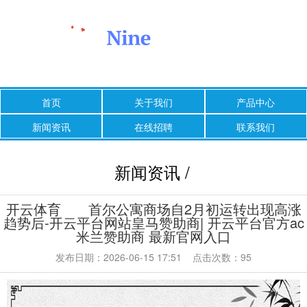
首页
关于我们
产品中心
新闻资讯
在线招聘
联系我们
新闻资讯 /
开云体育 首尔公寓商场自2月初运转出现高涨
趋势后-开云平台网站皇马赞助商| 开云平台官方ac
米兰赞助商 最新官网入口
发布日期：2026-06-15 17:51 点击次数：95