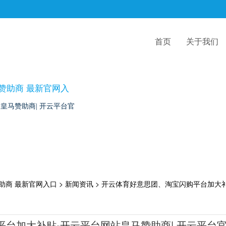
首页
关于我们
赞助商 最新官网入
皇马赞助商| 开云平台官
助商 最新官网入口
>
新闻资讯
> 开云体育好意思团、淘宝闪购平台加大补
台加大补贴-开云平台网站皇马赞助商| 开云平台官