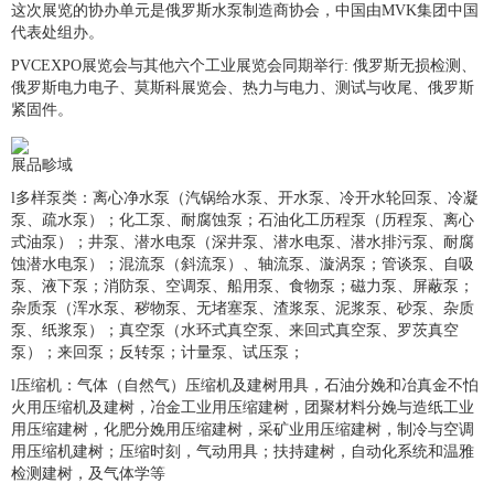
这次展览的协办单元是俄罗斯水泵制造商协会，中国由MVK集团中国
代表处组办。
PVCEXPO展览会与其他六个工业展览会同期举行: 俄罗斯无损检测、
俄罗斯电力电子、莫斯科展览会、热力与电力、测试与收尾、俄罗斯
紧固件。
展品畛域
l多样泵类：离心净水泵（汽锅给水泵、开水泵、冷开水轮回泵、冷凝
泵、疏水泵）；化工泵、耐腐蚀泵；石油化工历程泵（历程泵、离心
式油泵）；井泵、潜水电泵（深井泵、潜水电泵、潜水排污泵、耐腐
蚀潜水电泵）；混流泵（斜流泵）、轴流泵、漩涡泵；管谈泵、自吸
泵、液下泵；消防泵、空调泵、船用泵、食物泵；磁力泵、屏蔽泵；
杂质泵（浑水泵、秽物泵、无堵塞泵、渣浆泵、泥浆泵、砂泵、杂质
泵、纸浆泵）；真空泵（水环式真空泵、来回式真空泵、罗茨真空
泵）；来回泵；反转泵；计量泵、试压泵；
l压缩机：气体（自然气）压缩机及建树用具，石油分娩和冶真金不怕
火用压缩机及建树，冶金工业用压缩建树，团聚材料分娩与造纸工业
用压缩建树，化肥分娩用压缩建树，采矿业用压缩建树，制冷与空调
用压缩机建树；压缩时刻，气动用具；扶持建树，自动化系统和温雅
检测建树，及气体学等