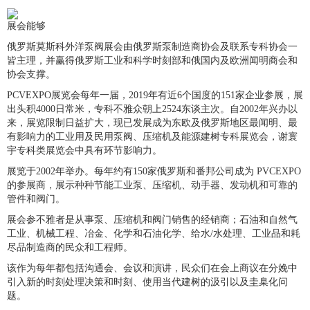
展会能够
俄罗斯莫斯科外洋泵阀展会由俄罗斯泵制造商协会及联系专科协会一
皆主理，并赢得俄罗斯工业和科学时刻部和俄国内及欧洲闻明商会和
协会支撑。
PCVEXPO展览会每年一届，2019年有近6个国度的151家企业参展，展
出头积4000日常米，专科不雅众朝上2524东谈主次。自2002年兴办以
来，展览限制日益扩大，现已发展成为东欧及俄罗斯地区最闻明、最
有影响力的工业用及民用泵阀、压缩机及能源建树专科展览会，谢寰
宇专科类展览会中具有环节影响力。
展览于2002年举办。每年约有150家俄罗斯和番邦公司成为 PVCEXPO
的参展商，展示种种节能工业泵、压缩机、动手器、发动机和可靠的
管件和阀门。
展会参不雅者是从事泵、压缩机和阀门销售的经销商；石油和自然气
工业、机械工程、冶金、化学和石油化学、给水/水处理、工业品和耗
尽品制造商的民众和工程师。
该作为每年都包括沟通会、会议和演讲，民众们在会上商议在分娩中
引入新的时刻处理决策和时刻、使用当代建树的汲引以及圭臬化问
题。