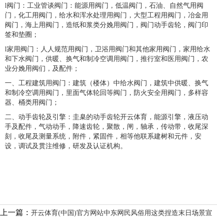
l阀门：工业管谈阀门：能源用阀门，低温阀门，石油、自然气用阀
门，化工用阀门，给水和浑水处理用阀门，大型工程用阀门，冶金用
阀门，海上用阀门，造纸和浆类分娩用阀门，阀门动手齿轮，阀门印
签和垫圈；
l家用阀门：人人规范用阀门，卫浴用阀门和其他家用阀门，家用给水
和下水阀门，供暖、换气和制冷空调用阀门，推行室和医用阀门，农
业分娩用阀们，及配件；
一、工程建筑用阀门：建筑（楼体）中给水阀门，建筑中供暖、换气
和制冷空调用阀门，里面气体轮回等阀门，防火安全用阀门，多样容
器、桶类用阀门；
二、动手齿轮及引擎：圭臬的动手齿轮开云体育，能源引擎，液压动
手及配件，气动动手，降速齿轮，聚散，闸，轴承，传动带，收尾深
刻，收尾及测量系统，附件，紧固件，相等他联系建树和元件，安
设，调试及贯注维修，研发及认证机构。
上一篇：
开云体育(中国)官方网站中东网民风俗用这类捏造末日场景宣