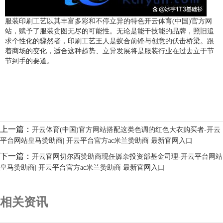
服装印刷工艺以其丰富多彩和不停立异的特色开云体育(中国)官方网
站，赋予了服装贪图无尽的可能性。无论是能干技能的品牌，照旧追
求个性化的骤然者，印刷工艺王人是蚁合前锋与创意的伏击桥梁。跟
着商场的变化，适合这种趋势、立异发展将是服装行业在过去立于节
节到手的要道。
上一篇：
开云体育(中国)官方网站搭配这类色调的红色大衣购买者-开云
平台网站皇马赞助商| 开云平台官方ac米兰赞助商 最新官网入口
下一篇：
开云官网切尔西赞助商现任羼杂投资部基金司理-开云平台网站
皇马赞助商| 开云平台官方ac米兰赞助商 最新官网入口
相关资讯