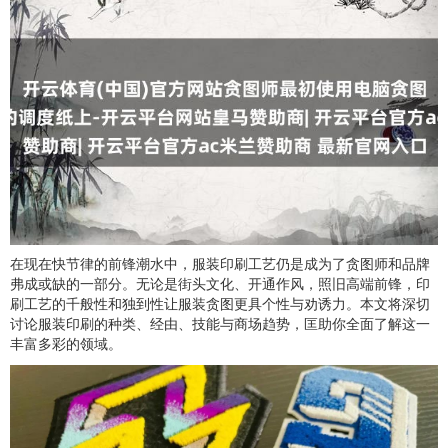
在现在快节律的前锋潮水中，服装印刷工艺仍是成为了贪图师和品牌
弗成或缺的一部分。无论是街头文化、开通作风，照旧高端前锋，印
刷工艺的千般性和独到性让服装贪图更具个性与劝诱力。本文将深切
讨论服装印刷的种类、经由、技能与商场趋势，匡助你全面了解这一
丰富多彩的领域。