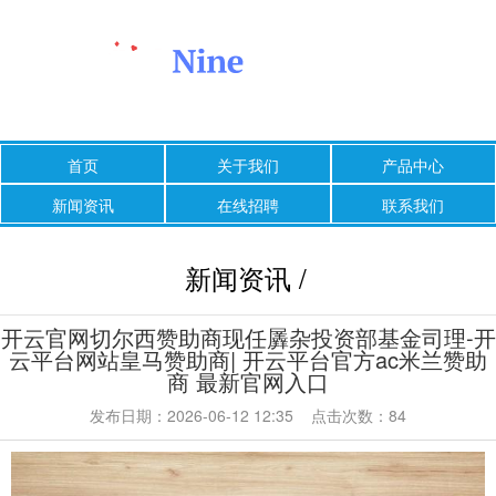
首页
关于我们
产品中心
新闻资讯
在线招聘
联系我们
新闻资讯 /
开云官网切尔西赞助商现任羼杂投资部基金司理-开
云平台网站皇马赞助商| 开云平台官方ac米兰赞助
商 最新官网入口
发布日期：2026-06-12 12:35 点击次数：84