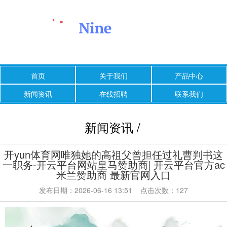
首页
关于我们
产品中心
新闻资讯
在线招聘
联系我们
新闻资讯 /
开yun体育网唯独她的高祖父曾担任过礼曹判书这
一职务-开云平台网站皇马赞助商| 开云平台官方ac
米兰赞助商 最新官网入口
发布日期：2026-06-16 13:51 点击次数：127