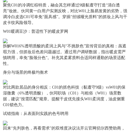
聚焦C01的冷调红棕特质，融会其怎样通过9级黏遵守打造“清白透
亮”妆效。伙同黄一白用户实测反映，对比W01上脸易发黄的劣势，强
调冷白皮选C01可幸免“面具感”。穿插“丝绒哑光质料”的抓妆上风与干
皮卡纹风险领导。
W01暖调豆沙：普适性下的暖皮罗网
拆解W016%透明质酸的柔润上风与“不挑肤色”宣传背后的真相：虽遮
瑕力强，但抓妆后色差问题越过。通过用户调研数据，指出暖皮需严
慎聘用，幸免“脸颈分色”。补充其柔雾质料合适同样通勤的场景适配
性。
身分与场景的终极均衡术
对比两款居品的身分相反：C01的抓色科技（黏遵守9级）vsW01的保
湿微囊（6%透明质酸），伙同职场（C01）与粗俗（W01）场景数
据，建议“按需匹配”规章。提醒干皮优先接头W01柔润度，油皮侧重
C01锁色力。
试错指南：从表面到实践的色号聘用
回来“先判肤色，再看需求”的双维度决议法开云官网切尔西赞助商，