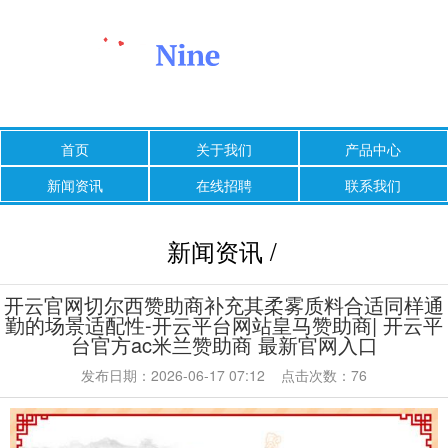
首页
关于我们
产品中心
新闻资讯
在线招聘
联系我们
新闻资讯 /
开云官网切尔西赞助商补充其柔雾质料合适同样通
勤的场景适配性-开云平台网站皇马赞助商| 开云平
台官方ac米兰赞助商 最新官网入口
发布日期：2026-06-17 07:12 点击次数：76